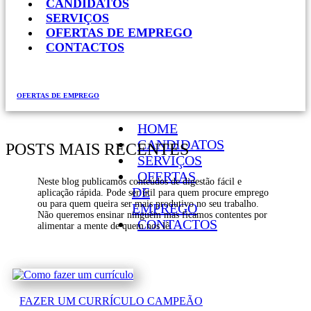
CANDIDATOS
SERVIÇOS
OFERTAS DE EMPREGO
CONTACTOS
OFERTAS DE EMPREGO
HOME
CANDIDATOS
POSTS MAIS RECENTES
SERVIÇOS
OFERTAS
Neste blog publicamos conteúdos de digestão fácil e
DE
aplicação rápida. Pode ser útil para quem procure emprego
ou para quem queira ser mais produtivo no seu trabalho.
EMPREGO
Não queremos ensinar ninguém mas ficamos contentes por
CONTACTOS
alimentar a mente de quem nos lê.
FAZER UM CURRÍCULO CAMPEÃO