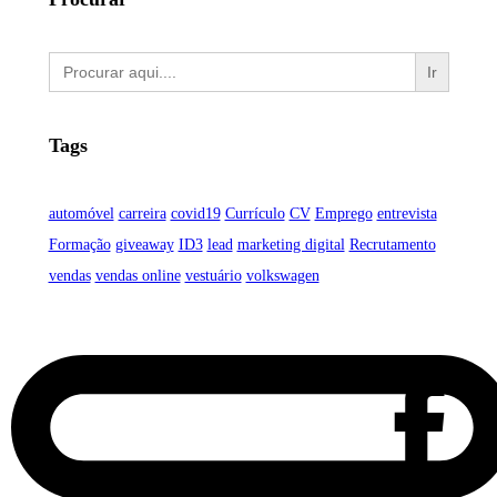
Search
for:
Tags
automóvel
carreira
covid19
Currículo
CV
Emprego
entrevista
Formação
giveaway
ID3
lead
marketing digital
Recrutamento
vendas
vendas online
vestuário
volkswagen