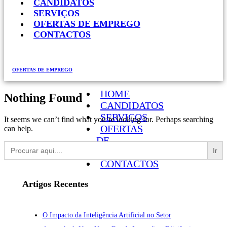
CANDIDATOS
SERVIÇOS
OFERTAS DE EMPREGO
CONTACTOS
OFERTAS DE EMPREGO
HOME
Nothing Found
CANDIDATOS
SERVIÇOS
It seems we can’t find what you’re looking for. Perhaps searching
OFERTAS
can help.
DE
Search
EMPREGO
for:
CONTACTOS
Artigos Recentes
O Impacto da Inteligência Artificial no Setor