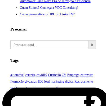
Automóvel: Uma Nova Era de Inovação e Eficiência
Quem Somos? Conheça a VDC Consulting!
Como personalizar o URL do LinkedIN?
Procurar
Search
for:
Tags
automóvel
carreira
covid19
Currículo
CV
Emprego
entrevista
Formação
giveaway
ID3
lead
marketing digital
Recrutamento
vendas
vendas online
vestuário
volkswagen